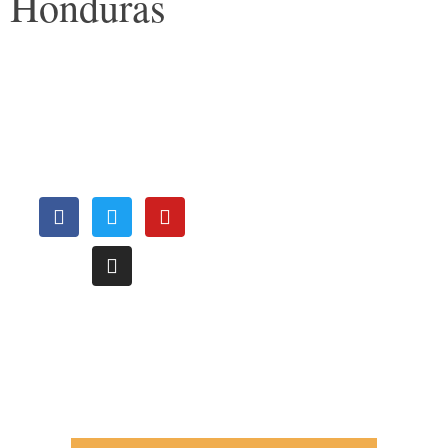
Honduras
OFICINAS
REGIONALES
Le invitamos a conocer nuestras oficinas regionales, distribuídas
estrategicamente a nivel nacional para atenderle de una manera más
oportuna.