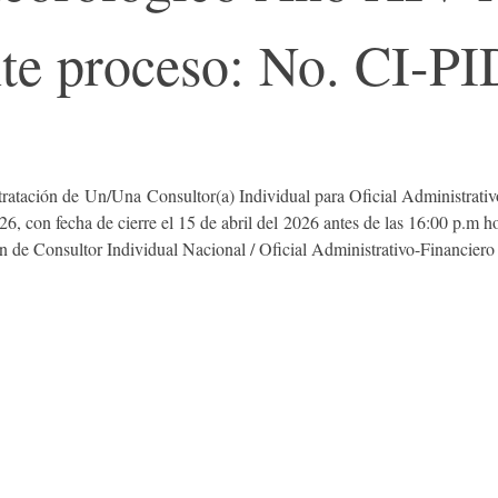
e proceso: No. CI-P
ntratación de Un/Una Consultor(a) Individual para Oficial Administrativ
 con fecha de cierre el 15 de abril del 2026 antes de las 16:00 p.m h
 Consultor Individual Nacional / Oficial Administrativo-Financiero
NAS REGIONALES
Le invitamos a conocer nuestras oficin
distribuídas estrategicamente a nivel n
atenderle de una manera más oportuna