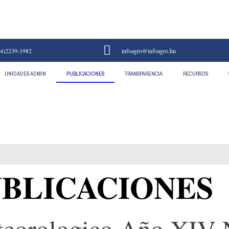
4)2239-1982
infoagro@infoagro.hn
UNIDADES ADMIN
PUBLICACIONES
TRANSPARENCIA
RECURSOS
BLICACIONES
eorologico Año XIV 