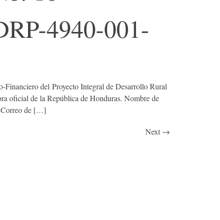
IDRP-4940-001-
o-Financiero del Proyecto Integral de Desarrollo Rural
ora oficial de la República de Honduras. Nombre de
 Correo de […]
Next
→
COOPERANTES:
as regionales,
acional para
.