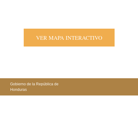
Le invitamos a conocer nuestras oficinas regionales, distribuídas
estrategicamente a nivel nacional para atenderle de una manera más
oportuna.
VER MAPA INTERACTIVO
COOPERANTES:
Gobierno de la República de
Honduras