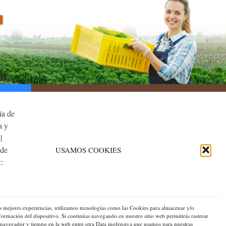
COOPERANTES:
as regionales,
acional para
.
USAMOS COOKIES
CTIVO
as mejores experiencias, utilizamos tecnologías como las Cookies para almacenar y/o
nformación del dispositivo. Si continúas navegando en nuestro sitio web permitirás rastrear
, navegador y tiempo en la web entre otra Data inofensiva que usamos para nuestras