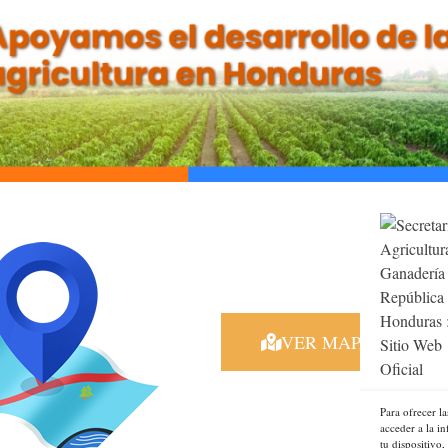
NAS REGIONALES
Le invitamos a conocer nuestras oficin
distribuídas estrategicamente a nivel n
atenderle de una manera más oportuna
VER MAPA INTERA
Para ofrecer l
acceder a la i
tu dispositivo