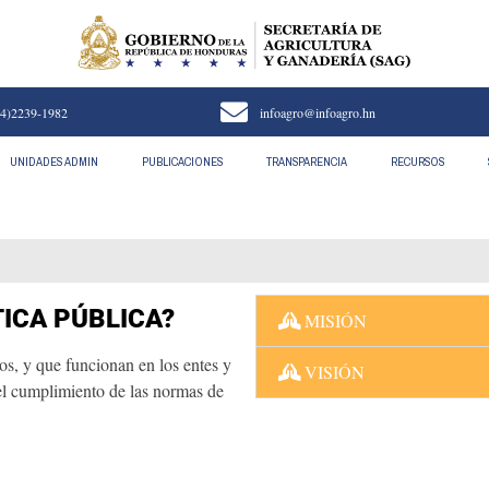
4)2239-1982
infoagro@infoagro.hn
UNIDADES ADMIN
PUBLICACIONES
TRANSPARENCIA
RECURSOS
TICA PÚBLICA?
MISIÓN
os, y que funcionan en los entes y
VISIÓN
el cumplimiento de las normas de