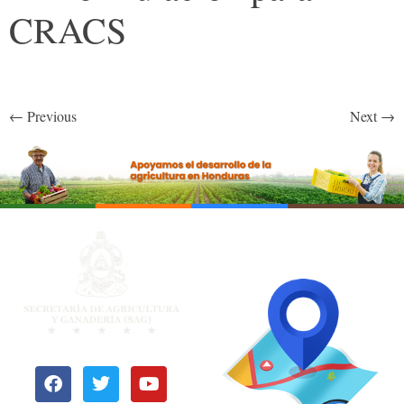
CRACS
←
Previous
Next
→
OFICINAS
REGIONALES