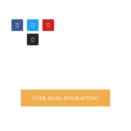
OFICINAS
REGIONALES
Le invitamos a conocer nuestras oficinas regionales, distribuídas
estrategicamente a nivel nacional para atenderle de una manera más
oportuna.
VER MAPA INTERACTIVO
COOPERANTES: