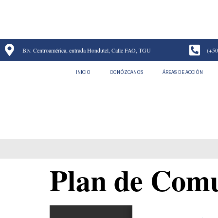
Blv. Centroamérica, entrada Hondutel, Calle FAO, TGU
(+50
INICIO
CONÓZCANOS
ÁREAS DE ACCIÓN
Plan de Comunicac
Plan de Com