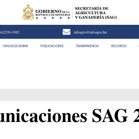
4)2239-1982
infoagro@infoagro.hn
UNIDADES ADMIN
PUBLICACIONES
TRANSPARENCIA
RECURSOS
iones SAG 2025
unicaciones SAG 