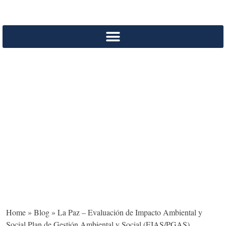
La Paz – Evaluación de
Impacto Ambiental y
Social Plan de Gestión
Ambiental y Social
(EIAS/PGAS)
Home
»
Blog
»
La Paz – Evaluación de Impacto Ambiental y
Social Plan de Gestión Ambiental y Social (EIAS/PGAS)