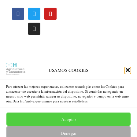
REGIONALES
Le invitamos a conocer nuestras oficinas regionales, distribuídas
estrategicamente a nivel nacional para atenderle de una manera más
USAMOS COOKIES
oportuna.
Para ofrecer las mejores experiencias, utilizamos tecnologías como las Cookies para
VER MAPA INTERACTIVO
almacenar y/o acceder a la información del dispositivo. Si continúas navegando en
nuestro sitio web permitirás rastrear tu dispositivo, navegador y tiempo en la web entre
otra Data inofensiva que usamos para nuestras estadísticas.
COOPERANTES:
Aceptar
Denegar
Gobierno de la República de