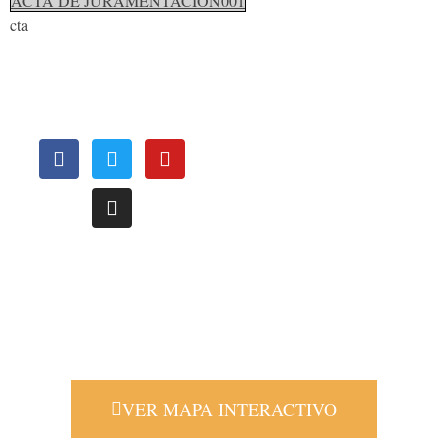
ACTA DE JURAMENTACION001
cta
OFICINAS
REGIONALES
Le invitamos a conocer nuestras oficinas regionales, distribuídas
estrategicamente a nivel nacional para atenderle de una manera más
oportuna.
VER MAPA INTERACTIVO