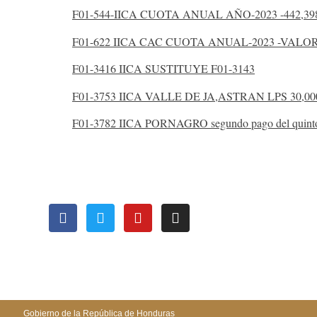
F01-544-IICA CUOTA ANUAL AÑO-2023 -442,39
F01-622 IICA CAC CUOTA ANUAL-2023 -VALOR-
F01-3416 IICA SUSTITUYE F01-3143
F01-3753 IICA VALLE DE JA,ASTRAN LPS 30,000
F01-3782 IICA PORNAGRO segundo pago del quinto d
OFICI
Gobierno de la República de Honduras