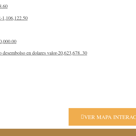
8.60
1,106,122.50
,000.00
esembolso en dolares valor-20,623,678..30
NAS REGIONALES
Le invitamos a conocer nuestras oficin
distribuídas estrategicamente a nivel n
atenderle de una manera más oportuna
VER MAPA INTERA