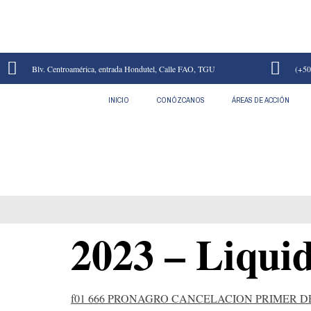
Blv. Centroamérica, entrada Hondutel, Calle FAO, TGU
(+50
INICIO
CONÓZCANOS
ÁREAS DE ACCIÓN
2023 – Liquidacion
2023 – Liqui
f01 666 PRONAGRO CANCELACION PRIMER DE