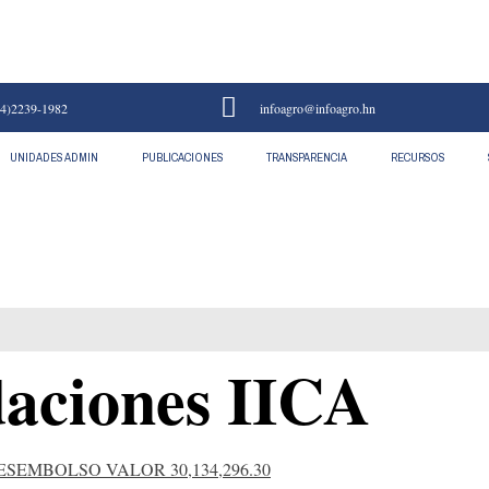
4)2239-1982
infoagro@infoagro.hn
UNIDADES ADMIN
PUBLICACIONES
TRANSPARENCIA
RECURSOS
es IICA
daciones IICA
SEMBOLSO VALOR 30,134,296.30