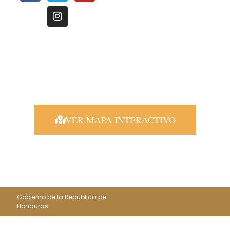
Le invitamos a conocer nuestras oficinas regionales, distribuídas
estrategicamente a nivel nacional para atenderle de una manera más
oportuna.
VER MAPA INTERACTIVO
COOPERANTES:
Gobierno de la República de
Honduras